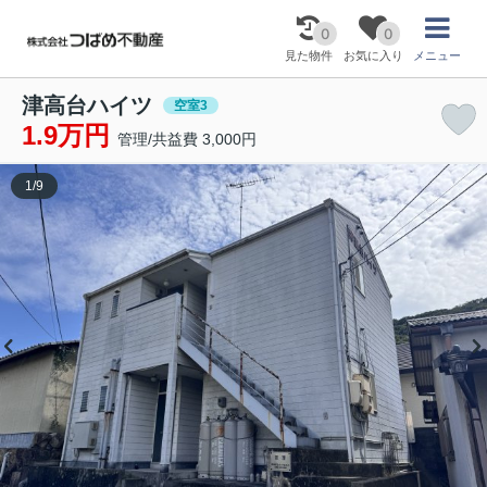
0
0
見た物件
お気に入り
メニュー
津高台ハイツ
空室3
1.9万円
管理/共益費 3,000円
1
/
9