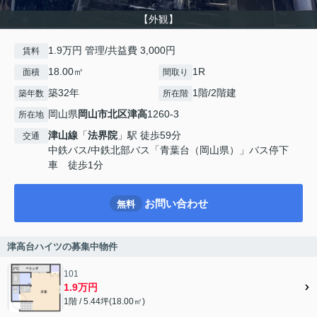
【外観】
1.9万円 管理/共益費 3,000円
賃料
18.00㎡
1R
面積
間取り
築32年
1階/2階建
築年数
所在階
岡山県
岡山市北区
津高
1260-3
所在地
津山線
「
法界院
」駅 徒歩59分
交通
中鉄バス/中鉄北部バス「青葉台（岡山県）」バス停下
車 徒歩1分
お問い合わせ
無料
津高台ハイツの募集中物件
101
1.9万円
1階 / 5.44坪(18.00㎡)