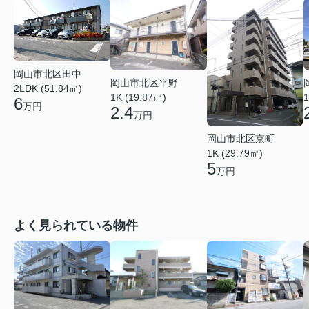
岡山市北区田中
岡山市北区平野
2LDK (51.84㎡)
1K (19.87㎡)
1
6
万円
2.4
万円
岡山市北区京町
1K (29.79㎡)
5
万円
よく見られている物件