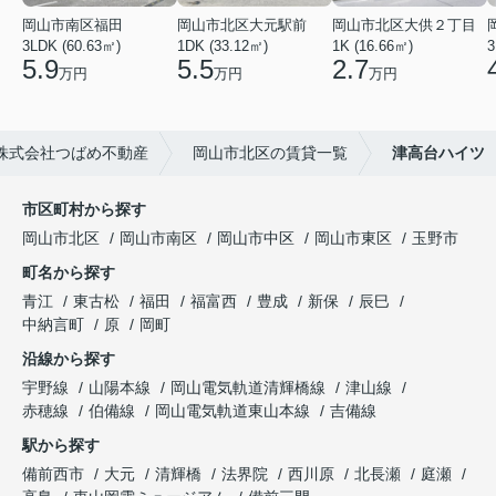
岡山市南区福田
岡山市北区大元駅前
岡山市北区大供２丁目
3LDK (60.63㎡)
1DK (33.12㎡)
1K (16.66㎡)
3
5.9
5.5
2.7
万円
万円
万円
株式会社つばめ不動産
岡山市北区の賃貸一覧
津高台ハイツ
市区町村から探す
岡山市北区
岡山市南区
岡山市中区
岡山市東区
玉野市
町名から探す
青江
東古松
福田
福富西
豊成
新保
辰巳
中納言町
原
岡町
沿線から探す
宇野線
山陽本線
岡山電気軌道清輝橋線
津山線
赤穂線
伯備線
岡山電気軌道東山本線
吉備線
駅から探す
備前西市
大元
清輝橋
法界院
西川原
北長瀬
庭瀬