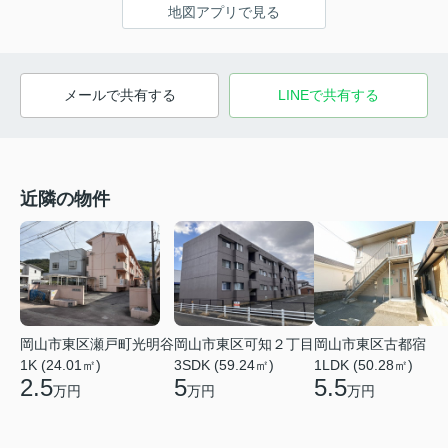
地図アプリで見る
メールで共有する
LINEで共有する
近隣の物件
岡山市東区瀬戸町光明谷
岡山市東区古都宿
岡山市東区可知２丁目
1K (24.01㎡)
1LDK (50.28㎡)
3SDK (59.24㎡)
2.5
5.5
5
万円
万円
万円