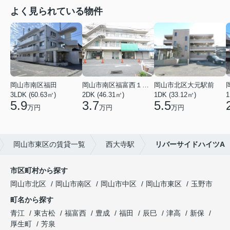
よく見られている物件
岡山市南区福田
岡山市南区福富西１丁目
岡山市北区大元駅前
3LDK (60.63㎡)
2DK (46.31㎡)
1DK (33.12㎡)
1
5.9
3.7
5.5
万円
万円
万円
岡山市東区の賃貸一覧
西大寺駅
リバーサイドハイツA
市区町村から探す
岡山市北区
岡山市南区
岡山市中区
岡山市東区
玉野市
町名から探す
青江
東古松
福富西
豊成
福田
辰巳
津高
新保
厚生町
芳泉