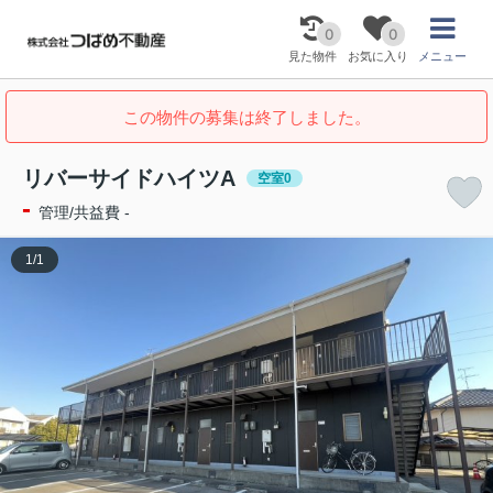
0
0
見た物件
お気に入り
メニュー
この物件の募集は終了しました。
リバーサイドハイツA
空室0
-
管理/共益費 -
1
/
1