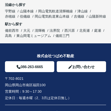
沿線から探す
宇野線
山陽本線
岡山電気軌道清輝橋線
津山線
赤穂線
伯備線
岡山電気軌道東山本線
吉備線
山陽新幹線
駅から探す
備前西市
大元
清輝橋
法界院
西川原
北長瀬
庭瀬
高島
東山岡電ミュージアム
備前三門
株式会社つばめ不動産
086-263-6665
お問い合わせ
〒702-8021
岡山県岡山市南区福田100
営業時間：
9:30～17:30
定休日：
毎週水曜（2、3月は定休日無し）