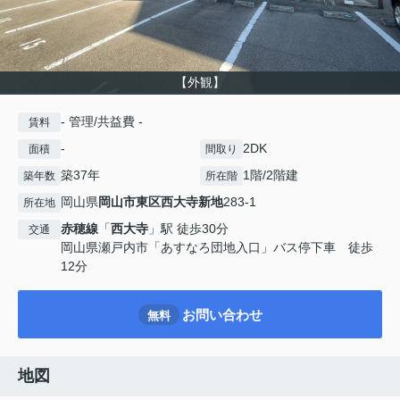
【外観】
- 管理/共益費 -
賃料
-
2DK
面積
間取り
築37年
1階/2階建
築年数
所在階
岡山県
岡山市東区
西大寺新地
283-1
所在地
赤穂線
「
西大寺
」駅 徒歩30分
交通
岡山県瀬戸内市「あすなろ団地入口」バス停下車 徒歩
12分
お問い合わせ
無料
地図