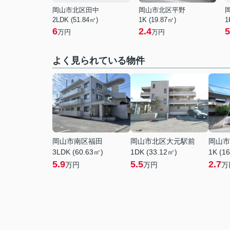
岡山市北区田中
岡山市北区平野
2LDK (51.84㎡)
1K (19.87㎡)
1
6
2.4
5
万円
万円
よく見られている物件
岡山市南区福田
岡山市北区大元駅前
岡山市
3LDK (60.63㎡)
1DK (33.12㎡)
1K (1
5.9
5.5
2.7
万円
万円
万