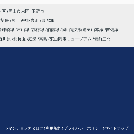
中区
岡山市東区
玉野市
新保
辰巳
中納言町
原
岡町
清輝橋線
津山線
赤穂線
伯備線
岡山電気軌道東山本線
吉備線
西川原
北長瀬
庭瀬
高島
東山岡電ミュージアム
備前三門
マンションカタログ
利用規約
プライバシーポリシー
サイトマップ