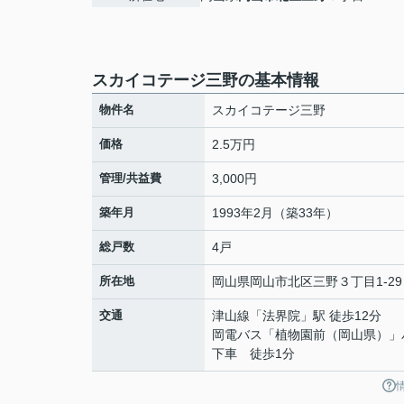
スカイコテージ三野の基本情報
物件名
スカイコテージ三野
価格
2.5万円
管理/共益費
3,000円
築年月
1993年2月（築33年）
総戸数
4戸
所在地
岡山県
岡山市北区
三野
３丁目1-29
交通
津山線
「
法界院
」駅 徒歩12分
岡電バス「植物園前（岡山県）」
下車 徒歩1分