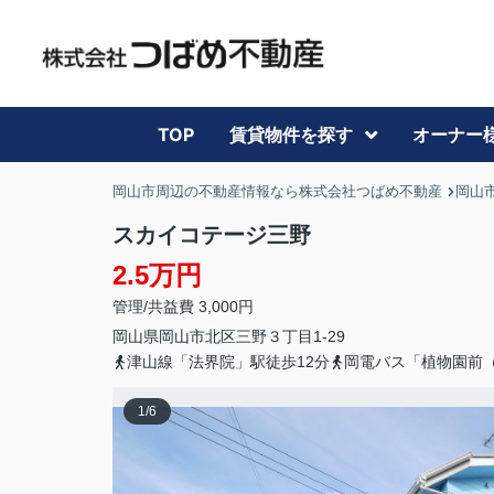
TOP
賃貸物件を探す
オーナー
岡山市周辺の不動産情報なら株式会社つばめ不動産
岡山
スカイコテージ三野
2.5万円
管理/共益費 3,000円
岡山県
岡山市北区
三野
３丁目1-29
津山線「法界院」駅徒歩12分
岡電バス「植物園前
1
/
6