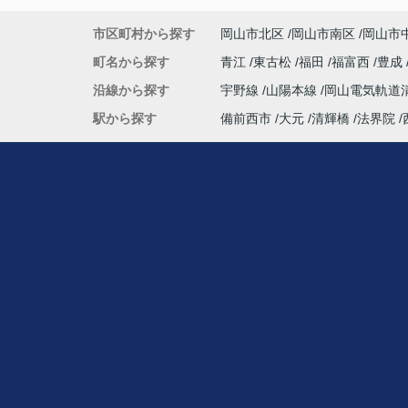
市区町村から探す
岡山市北区
岡山市南区
岡山市
町名から探す
青江
東古松
福田
福富西
豊成
沿線から探す
宇野線
山陽本線
岡山電気軌道
駅から探す
備前西市
大元
清輝橋
法界院