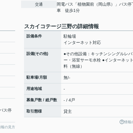
岡電バス「植物園前（岡山県）」バス停
交通
車 徒歩1分
スカイコテージ三野の詳細情報
設備条件
駐輪場
インターネット対応
設備(その他)
●その他設備：キッチンシングルレバ
ー・浴室サーモ水栓 ●インターネッ
料（無線）
駐車場/月額
無/-
用途地域
-
募集戸数 / 総戸数
- / 4戸
バス停
取引態様
貸主
情報
情報の見方