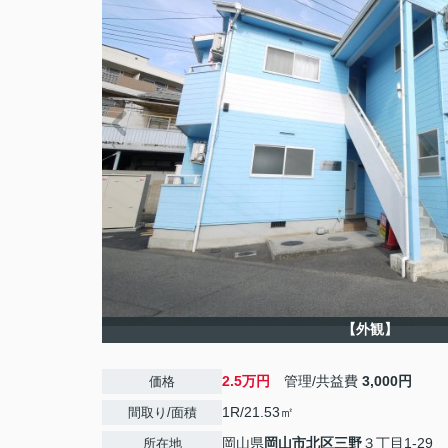
【外観】
2.5万円
管理/共益費
3,000円
価格
1R/21.53㎡
間取り/面積
岡山県
岡山市北区
三野
３丁目1-29
所在地