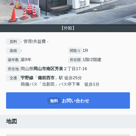
【外観】
- 管理/共益費 -
賃料
-
1R
面積
間取り
築9年
1階/2階建
築年数
所在階
岡山県
岡山市南区
芳泉
２丁目17-16
所在地
宇野線
「
備前西市
」駅 徒歩25分
交通
両備バス「当新田」バス停下車 徒歩1分
お問い合わせ
無料
地図