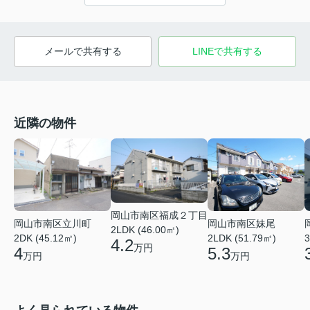
メールで共有する
LINEで共有する
近隣の物件
岡山市南区福成２丁目
岡山市南区妹尾
岡山市南区立川町
2LDK (46.00㎡)
2LDK (51.79㎡)
2DK (45.12㎡)
3
4.2
万円
5.3
4
万円
万円