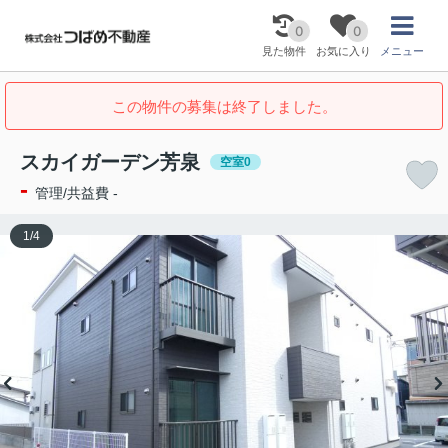
0
0
見た物件
お気に入り
メニュー
この物件の募集は終了しました。
スカイガーデン芳泉
空室0
-
管理/共益費 -
1
/
4