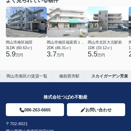
よく見られている物件
岡山市南区福田
岡山市南区福富西１丁目
岡山市北区大元駅前
3LDK (60.63㎡)
2DK (46.31㎡)
1DK (33.12㎡)
1
5.9
3.7
5.5
万円
万円
万円
岡山市南区の賃貸一覧
備前西市駅
スカイガーデン芳泉
株式会社つばめ不動産
086-263-6665
お問い合わせ
〒702-8021