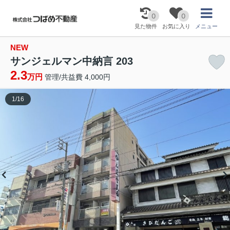
0
0
見た物件
お気に入り
メニュー
NEW
サンジェルマン中納言 203
2.3
万円
管理/共益費 4,000円
1
/
16