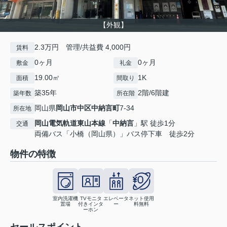
【外観】
2.3万円 管理/共益費 4,000円
賃料
0ヶ月
0ヶ月
敷金
礼金
19.00㎡
1K
面積
間取り
築35年
2階/6階建
築年数
所在階
岡山県
岡山市中区
中納言町
7-34
所在地
岡山電気軌道東山本線
「
中納言
」駅 徒歩1分
交通
両備バス「小橋（岡山県）」バス停下車 徒歩2分
物件の特徴
室内洗濯機
TVモニタ
エレベータ
ネット使用
置場
付きインタ
ー
料無料
ーホン