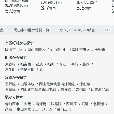
岡山市南区福田
2DK (46.31㎡)
1DK (33.12㎡)
3LDK (60.63㎡)
1
3.7
5.5
万円
万円
5.9
万円
産
岡山市中区の賃貸一覧
サンジェルマン中納言
203
市区町村から探す
岡山市北区
岡山市南区
岡山市中区
岡山市東区
玉野市
町名から探す
東古松
福富西
豊成
福田
青江
津高
新保
厚生町
中納言町
原
沿線から探す
宇野線
山陽本線
岡山電気軌道清輝橋線
津山線
赤穂線
岡山電気軌道東山本線
伯備線
吉備線
山陽新幹線
駅から探す
備前西市
大元
清輝橋
法界院
西川原
庭瀬
北長瀬
高島
東山岡電ミュージアム
備前三門