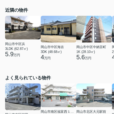
近隣の物件
岡山市中区浜
岡山市中区中納言町
岡山市中区海吉
3LDK (62.87㎡)
2
1K (28.10㎡)
3DK (48.68㎡)
5.9
万円
5.6
4
万円
万円
よく見られている物件
岡山市南区福富西１丁目
岡山市北区大元駅前