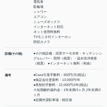
電気有
駐輪場
シャワー
エアコン
シューズボックス
インターネット対応
ネット使用料無料
TVモニタ付インターホン
防犯カメラ
●その他設備：浴室サーモ水栓・キッチンシン
設備(その他)
グルレバー・照明（残置）・温水洗浄便座
（残置） ●インターネット無料（有線）
●Casa引落手数料：300円/月(税込)
備考
●保証会社更新料：13,000円/年
●再契約手数料：22,000円/2年(税込)
※短期解約違約金：1年未満/3ヶ月,2年未満/2
ヶ月
●近隣外貸駐車場：軽区画