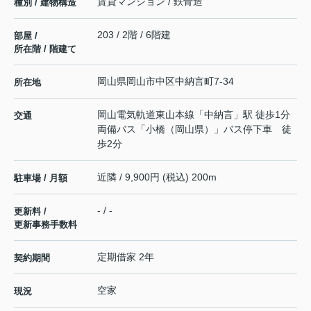
賃貸マンション / 鉄骨造
種別 / 建物構造
203 / 2階 / 6階建
部屋 /
所在階 / 階建て
岡山県
岡山市中区
中納言町
7-34
所在地
岡山電気軌道東山本線
「
中納言
」駅 徒歩1分
交通
両備バス「小橋（岡山県）」バス停下車 徒
歩2分
近隣 / 9,900円 (税込) 200m
駐車場 / 月額
- / -
更新料 /
更新事務手数料
定期借家 2年
契約期間
空家
現況