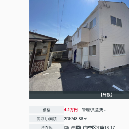
【外観】
4.2万円
管理/共益費
-
価格
2DK/48.88㎡
間取り/面積
岡山県
岡山市中区
江崎
18-17
所在地