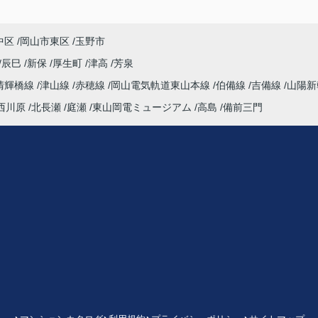
中区
岡山市東区
玉野市
辰巳
新保
厚生町
津高
芳泉
清輝橋線
津山線
赤穂線
岡山電気軌道東山本線
伯備線
吉備線
山陽新
西川原
北長瀬
庭瀬
東山岡電ミュージアム
高島
備前三門