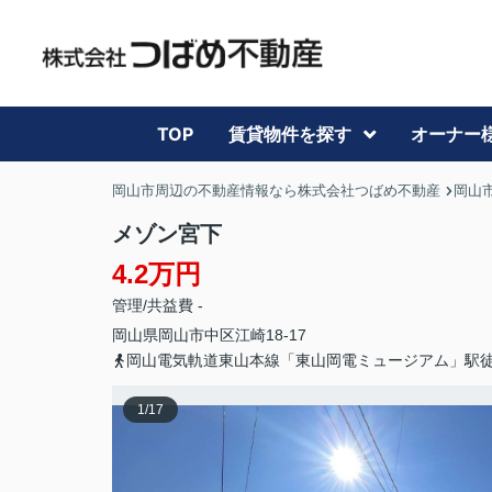
TOP
賃貸物件を探す
オーナー
岡山市周辺の不動産情報なら株式会社つばめ不動産
岡山
メゾン宮下
4.2万円
管理/共益費 -
岡山県
岡山市中区
江崎
18-17
岡山電気軌道東山本線「東山岡電ミュージアム」駅徒
1
/
17