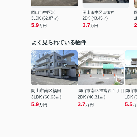
岡山市中区浜
岡山市中区四御神
3LDK (62.87㎡)
2DK (43.45㎡)
1
5.9
3.7
2
万円
万円
よく見られている物件
岡山市南区福田
岡山市南区福富西１丁目
岡山
3LDK (60.63㎡)
2DK (46.31㎡)
1DK (
5.9
3.7
5.5
万円
万円
万