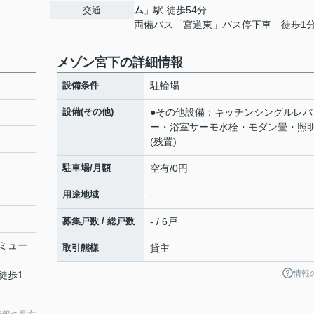
ム
」駅 徒歩54分
交通
両備バス「宮道東」バス停下車 徒歩1
メゾン宮下の詳細情報
設備条件
駐輪場
設備(その他)
●その他設備：キッチンシングルレバ
ー・浴室サーモ水栓・モダン畳・照
(残置)
駐車場/月額
空有/0円
用途地域
-
募集戸数 / 総戸数
- / 6戸
ミュー
取引態様
貸主
情報
徒歩1