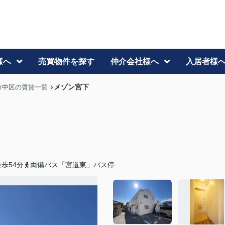
様へ
売買物件を探す
仲介会社様へ
入居者様
メゾン宮下
市中区の賃貸一覧
歩54分
両備バス「宮道東」バス停