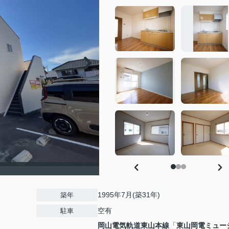
1995年7月(築31年)
築年
空有
駐車
岡山電気軌道東山本線
「
東山岡電ミュー