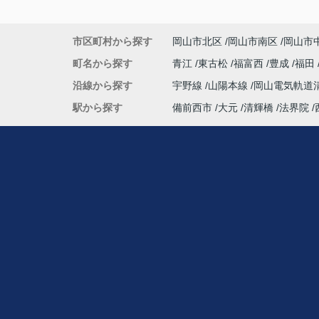
市区町村から探す
岡山市北区
岡山市南区
岡山市
町名から探す
青江
東古松
福富西
豊成
福田
沿線から探す
宇野線
山陽本線
岡山電気軌道
駅から探す
備前西市
大元
清輝橋
法界院