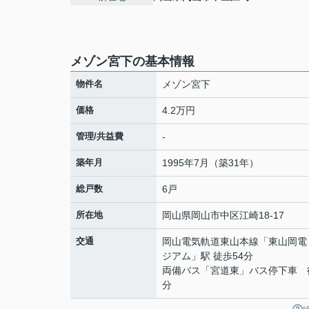
メゾン宮下の基本情報
物件名
メゾン宮下
価格
4.2万円
管理/共益費
-
築年月
1995年7月（築31年）
総戸数
6戸
所在地
岡山県
岡山市中区
江崎
18-17
交通
岡山電気軌道東山本線
「
東山岡電
ジアム
」駅 徒歩54分
両備バス「宮道東」バス停下車 
分