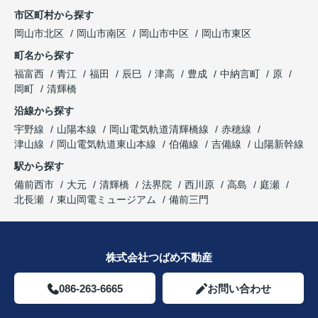
市区町村から探す
岡山市北区
岡山市南区
岡山市中区
岡山市東区
町名から探す
福富西
青江
福田
辰巳
津高
豊成
中納言町
原
岡町
清輝橋
沿線から探す
宇野線
山陽本線
岡山電気軌道清輝橋線
赤穂線
津山線
岡山電気軌道東山本線
伯備線
吉備線
山陽新幹線
駅から探す
備前西市
大元
清輝橋
法界院
西川原
高島
庭瀬
北長瀬
東山岡電ミュージアム
備前三門
株式会社つばめ不動産
086-263-6665
お問い合わせ