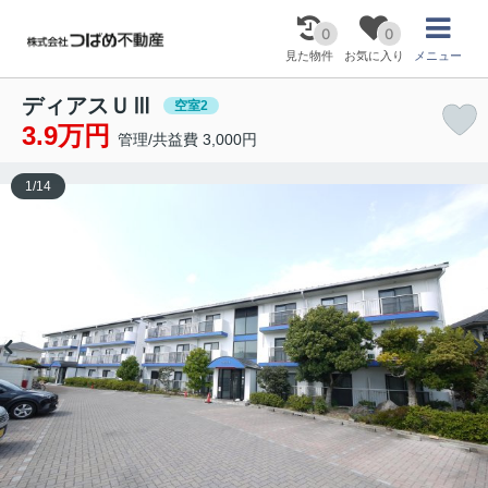
0
0
見た物件
お気に入り
メニュー
ディアスＵⅢ
空室2
3.9万円
管理/共益費 3,000円
1
/
14