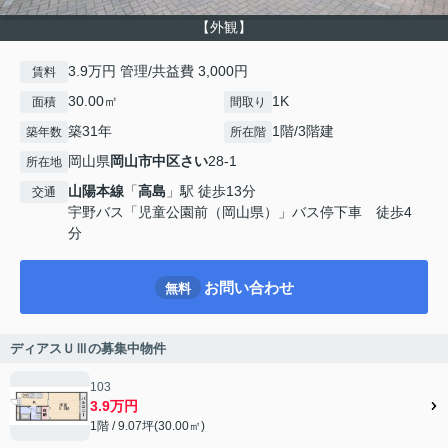
【外観】
3.9万円 管理/共益費 3,000円
賃料
30.00㎡
1K
面積
間取り
築31年
1階/3階建
築年数
所在階
岡山県
岡山市中区
さい
28-1
所在地
山陽本線
「
高島
」駅 徒歩13分
交通
宇野バス「児童公園前（岡山県）」バス停下車 徒歩4
分
お問い合わせ
無料
ディアスＵⅢの募集中物件
103
3.9万円
1階 / 9.07坪(30.00㎡)