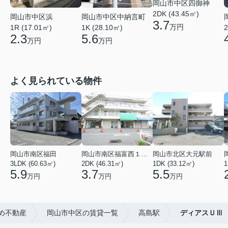
岡山市中区四御神
2DK (43.45㎡)
岡山市中区浜
岡山市中区中納言町
3.7
万円
2
1R (17.01㎡)
1K (28.10㎡)
2.3
5.6
万円
万円
よく見られている物件
岡山市南区福田
岡山市南区福富西１丁目
岡山市北区大元駅前
3LDK (60.63㎡)
2DK (46.31㎡)
1DK (33.12㎡)
1
5.9
3.7
5.5
万円
万円
万円
め不動産
岡山市中区の賃貸一覧
高島駅
ディアスＵⅢ