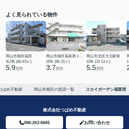
よく見られている物件
岡山市南区福田
岡山市南区福富西１丁目
岡山市北区大元駅前
3LDK (60.63㎡)
2DK (46.31㎡)
1DK (33.12㎡)
1
5.9
3.7
5.5
万円
万円
万円
つばめ不動産
岡山市南区の賃貸一覧
スカイガーデン福富西
株式会社つばめ不動産
086-263-6665
お問い合わせ