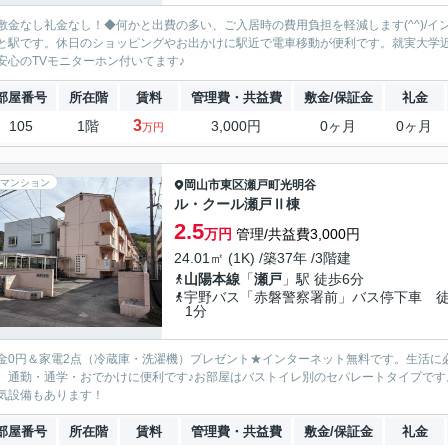
敷金なし礼金なし！◆何かと出費の多い、ご入居時の費用負担を軽減します(^^)/イ
と駅です。休日のショッピングやお出かけに駅近で電車移動が便利です。就実大学
安心のTVモニターホン付いてます♪
部屋番号
所在階
賃料
管理費・共益費
敷金/保証金
礼金
3
105
1階
3,000円
0ヶ月
0ヶ月
万円
マンション
岡山市東区
瀬戸町光明谷
ル・クール瀬戸Ⅱ棟
2.5
万円
管理/共益費3,000円
24.01㎡ (1K) /築37年 /3階建
山陽本線
「
瀬戸
」駅 徒歩6分
宇野バス「赤磐警察署前」バス停下車 
1分
金0円＆家電2点（冷蔵庫・洗濯機）プレゼント★インターネット無料です。生活に
、通勤・通学・おでかけに便利です♪お部屋はバストイレ別のセパレートタイプで
気設備もあります！
部屋番号
所在階
賃料
管理費・共益費
敷金/保証金
礼金