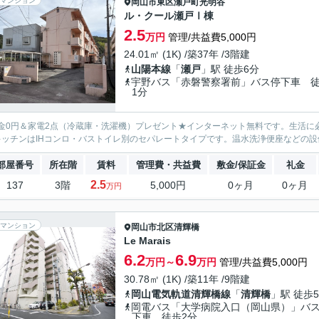
マンション
岡山市東区
瀬戸町光明谷
ル・クール瀬戸Ⅰ棟
2.5
万円
管理/共益費5,000円
24.01㎡ (1K) /築37年 /3階建
山陽本線
「
瀬戸
」駅 徒歩6分
宇野バス「赤磐警察署前」バス停下車 
1分
金0円＆家電2点（冷蔵庫・洗濯機）プレゼント★インターネット無料です。生活に
キッチンはIHコンロ・バストイレ別のセパレートタイプです。温水洗浄便座などの
部屋番号
所在階
賃料
管理費・共益費
敷金/保証金
礼金
2.5
137
3階
5,000円
0ヶ月
0ヶ月
万円
マンション
岡山市北区
清輝橋
Le Marais
6.2
6.9
万円～
万円
管理/共益費5,000円
30.78㎡ (1K) /築11年 /9階建
岡山電気軌道清輝橋線
「
清輝橋
」駅 徒歩
岡電バス「大学病院入口（岡山県）」バ
下車 徒歩2分