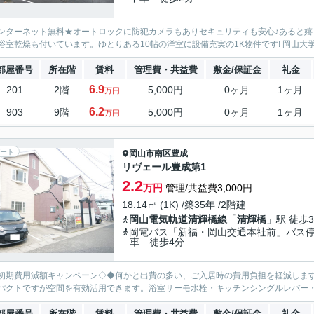
ンターネット無料★オートロックに防犯カメラもありセキュリティも安心♪あると嬉
浴室乾燥も付いています。ゆとりある10帖の洋室に設備充実の1K物件です! 岡山大
部屋番号
所在階
賃料
管理費・共益費
敷金/保証金
礼金
6.9
201
2階
5,000円
0ヶ月
1ヶ月
万円
6.2
903
9階
5,000円
0ヶ月
1ヶ月
万円
ート
岡山市南区
豊成
リヴェール豊成第1
2.2
万円
管理/共益費3,000円
18.14㎡ (1K) /築35年 /2階建
岡山電気軌道清輝橋線
「
清輝橋
」駅 徒歩3
岡電バス「新福・岡山交通本社前」バス
車 徒歩4分
初期費用減額キャンペーン◇◆何かと出費の多い、ご入居時の費用負担を軽減します(^
パクトですが空間を有効活用できます。浴室サーモ水栓・キッチンシングルレバー・
部屋番号
所在階
賃料
管理費・共益費
敷金/保証金
礼金