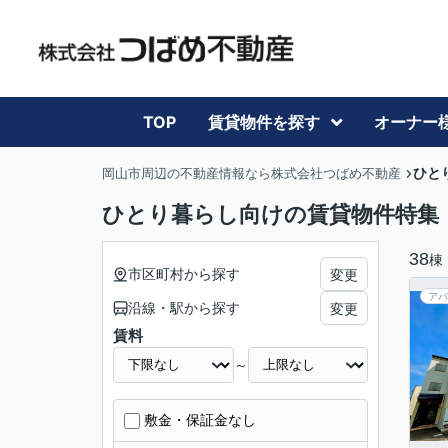
TOP
賃貸物件を探す
オーナー
ひと
岡山市周辺の不動産情報なら株式会社つばめ不動産
ひとり暮らし向けの賃貸物件特集
38
棟
市区町村から探す
変更
アパ
沿線・駅から探す
変更
賃料
～
敷金・保証金なし