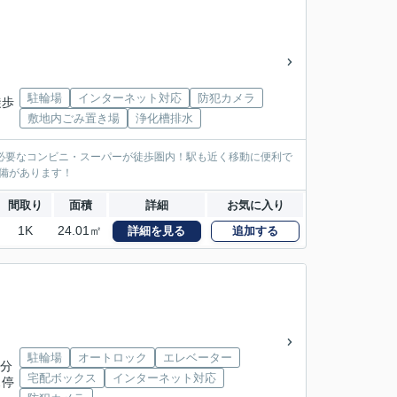
駐輪場
インターネット対応
防犯カメラ
徒歩
敷地内ごみ置き場
浄化槽排水
必要なコンビニ・スーパーが徒歩圏内！駅も近く移動に便利で
設備があります！
間取り
面積
詳細
お気に入り
1K
24.01㎡
詳細を見る
追加する
駐輪場
オートロック
エレベーター
5分
宅配ボックス
インターネット対応
ス停