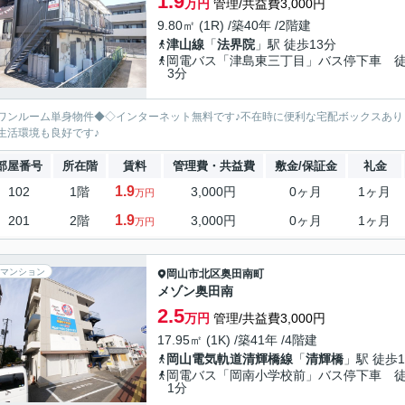
1.9
万円
管理/共益費3,000円
9.80㎡ (1R) /築40年 /2階建
津山線
「
法界院
」駅 徒歩13分
岡電バス「津島東三丁目」バス停下車 
3分
ワンルーム単身物件◆◇インターネット無料です♪不在時に便利な宅配ボックスあ
生活環境も良好です♪
部屋番号
所在階
賃料
管理費・共益費
敷金/保証金
礼金
1.9
102
1階
3,000円
0ヶ月
1ヶ月
万円
1.9
201
2階
3,000円
0ヶ月
1ヶ月
万円
マンション
岡山市北区
奥田南町
メゾン奥田南
2.5
万円
管理/共益費3,000円
17.95㎡ (1K) /築41年 /4階建
岡山電気軌道清輝橋線
「
清輝橋
」駅 徒歩1
岡電バス「岡南小学校前」バス停下車 
1分