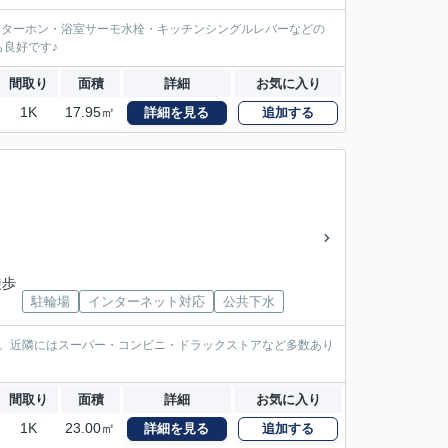
ニターホン・浴室サーモ水栓・キッチンシングルレバーなどの
良好です♪
間取り
面積
詳細
お気に入り
1K
17.95㎡
詳細を見る
追加する
徒歩
駐輪場
インターネット対応
公共下水
す。近隣にはスーパー・コンビニ・ドラックストアなど多数あり
間取り
面積
詳細
お気に入り
1K
23.00㎡
詳細を見る
追加する