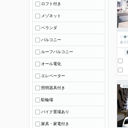
ロフト付き
メゾネット
ベランダ
◇◆
バルコニー
あり
ルーフバルコニー
オール電化
エレベーター
賃貸
照明器具付き
駐輪場
バイク置場あり
家具・家電付き