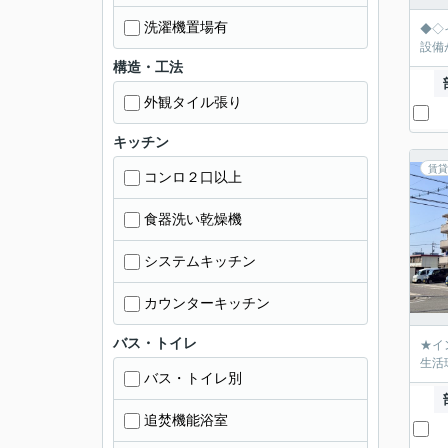
洗濯機置場有
◆◇
設備
構造・工法
外観タイル張り
キッチン
賃貸
コンロ２口以上
食器洗い乾燥機
システムキッチン
カウンターキッチン
バス・トイレ
★イ
生活
バス・トイレ別
追焚機能浴室