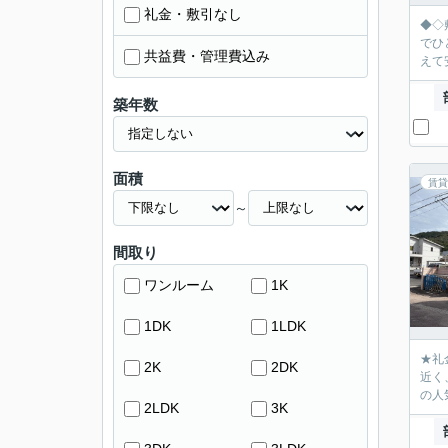
礼金・敷引なし
◆◇
でひ
共益費・管理費込み
えて
築年数
面積
賃貸
～
間取り
ワンルーム
1K
1DK
1LDK
★礼
2K
2DK
近く
の人
2LDK
3K