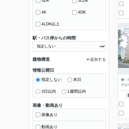
3DK
3LDK
4K
4DK
4LDK以上
賃貸
駅・バス停からの時間
建物構造
追加する
情報公開日
指定しない
本日
◆◇
市街
3日以内
1週間以内
画像・動画あり
画像あり
動画あり