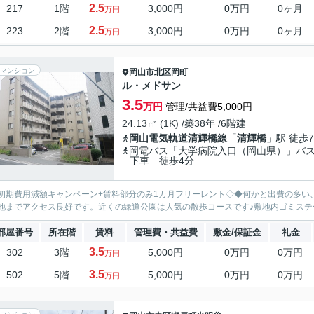
2.5
217
1階
3,000円
0万円
0ヶ月
万円
2.5
223
2階
3,000円
0万円
0ヶ月
万円
マンション
岡山市北区
岡町
ル・メドサン
3.5
万円
管理/共益費5,000円
24.13㎡ (1K) /築38年 /6階建
岡山電気軌道清輝橋線
「
清輝橋
」駅 徒歩
岡電バス「大学病院入口（岡山県）」バ
下車 徒歩4分
初期費用減額キャンペーン+賃料部分のみ1カ月フリーレント◇◆何かと出費の多い
地までアクセス良好です。近くの緑道公園は人気の散歩コースです♪敷地内ゴミステ
部屋番号
所在階
賃料
管理費・共益費
敷金/保証金
礼金
3.5
302
3階
5,000円
0万円
0万円
万円
3.5
502
5階
5,000円
0万円
0万円
万円