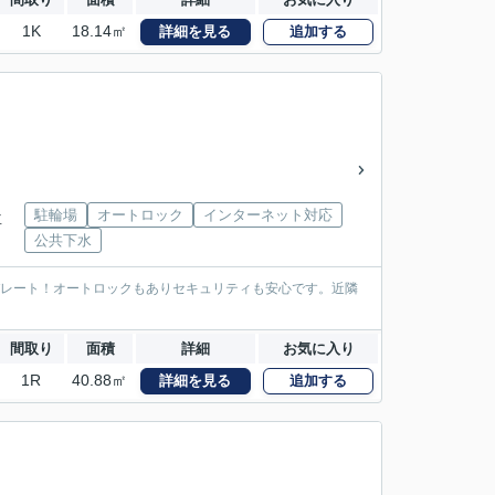
1K
18.14㎡
詳細を見る
追加する
駐輪場
オートロック
インターネット対応
下車
公共下水
パレート！オートロックもありセキュリティも安心です。近隣
間取り
面積
詳細
お気に入り
1R
40.88㎡
詳細を見る
追加する