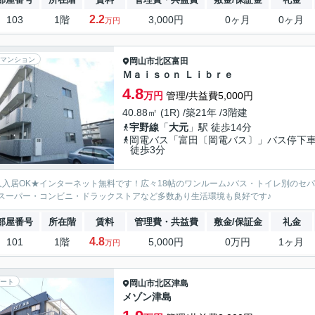
2.2
103
1階
3,000円
0ヶ月
0ヶ月
万円
マンション
岡山市北区
富田
Ｍａｉｓｏｎ Ｌｉｂｒｅ
4.8
万円
管理/共益費5,000円
40.88㎡ (1R) /築21年 /3階建
宇野線
「
大元
」駅 徒歩14分
岡電バス「富田〔岡電バス〕」バス停
徒歩3分
人入居OK★インターネット無料です！広々18帖のワンルーム♪バス・トイレ別のセ
スーパー・コンビニ・ドラックストアなど多数あり生活環境も良好です♪
部屋番号
所在階
賃料
管理費・共益費
敷金/保証金
礼金
4.8
101
1階
5,000円
0万円
1ヶ月
万円
ート
岡山市北区
津島
メゾン津島