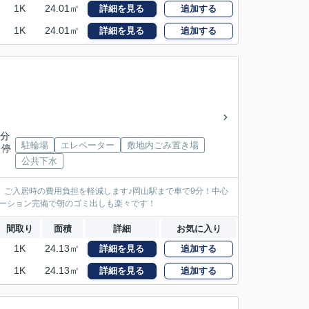
1K
24.01㎡
詳細を見る
追加する
1K
24.01㎡
詳細を見る
追加する
7分
駐輪場
エレベーター
敷地内ごみ置き場
ス停
公共下水
、ご入居時の費用負担を軽減します♪岡山駅まで車で9分！中心
ーション完備で朝のゴミ出しも楽々です！
間取り
面積
詳細
お気に入り
1K
24.13㎡
詳細を見る
追加する
1K
24.13㎡
詳細を見る
追加する