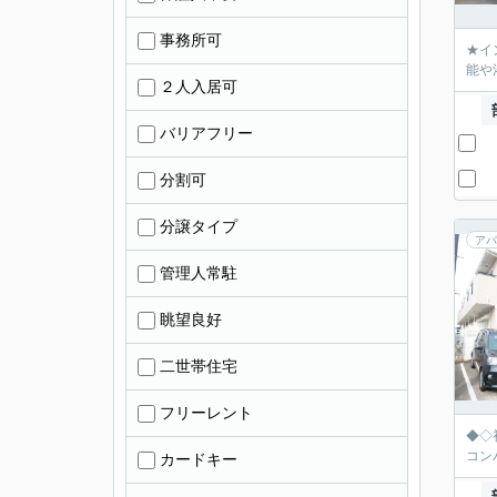
事務所可
★イ
能や
２人入居可
バリアフリー
分割可
分譲タイプ
アパ
管理人常駐
眺望良好
二世帯住宅
フリーレント
◆◇
コン
カードキー