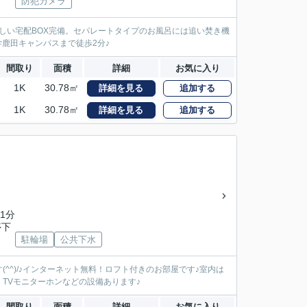
防犯カメラ
しい宅配BOX完備。セパレートタイプのお風呂には追い焚き機
学鹿田キャンパスまで徒歩2分♪
間取り
面積
詳細
お気に入り
1K
30.78㎡
詳細を見る
追加する
1K
30.78㎡
詳細を見る
追加する
1分
停下
駐輪場
公共下水
^)/♪インターネット無料！ロフト付きのお部屋です♪室内は
TVモニターホンなどの設備あります♪
間取り
面積
詳細
お気に入り