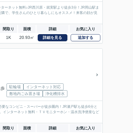
ンターネット無料♪JR西川原・就実駅より徒歩3分！JR岡山駅ま
近隣で、学生さんのひとり暮らしにもオススメ！来客の顔が見
間取り
面積
詳細
お気に入り
1K
20.93㎡
詳細を見る
追加する
駐輪場
インターネット対応
徒歩
敷地内ごみ置き場
浄化槽排水
必要なコンビニ・スーパーが徒歩圏内！JR瀬戸駅も徒歩6分と
す。インターネット無料・ＴＶモニターホン・温水洗浄便座など
間取り
面積
詳細
お気に入り