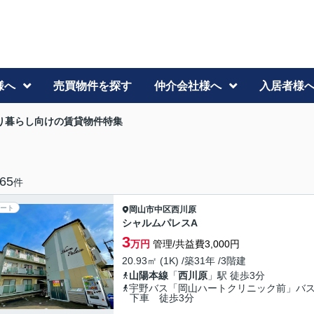
様へ
売買物件を探す
仲介会社様へ
入居者様
り暮らし向けの賃貸物件特集
65
件
ート
岡山市中区
西川原
シャルムパレスA
3
万円
管理/共益費3,000円
20.93㎡ (1K) /築31年 /3階建
山陽本線
「
西川原
」駅 徒歩3分
宇野バス「岡山ハートクリニック前」バ
下車 徒歩3分