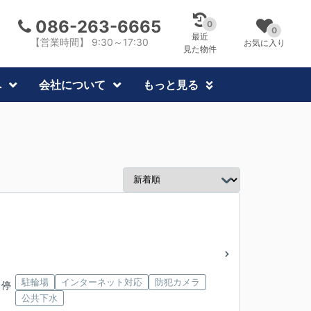
086-263-6665
0
0
最近
【営業時間】 9:30～17:30
お気に入り
見た物件
へ
会社について
もっと見る
駐輪場
インターネット対応
防犯カメラ
ス停
公共下水