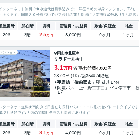
インターネット無料◇◆水道代は賃料込みです♪洋室８帖の単身マンション。TVモ
があります。国道３０号線沿いでバス停目の前！周辺に商業施設多数あり生活環境も
部屋番号
所在階
賃料
管理費・共益費
敷金/保証金
礼金
2.5
206
2階
3,000円
0ヶ月
1ヶ月
万円
マンション
岡山市北区
今
ミラドール今Ⅱ
3.1
万円
管理/共益費4,000円
23.00㎡ (1K) /築35年 /4階建
宇野線
「
備前西市
」駅 徒歩17分
岡電バス「上中野二丁目」バス停下車 
1分
ンターネット無料★南向きで日当たり良好♪バス・トイレ別のセパレートタイプで
環境も良好です♪人気の問屋町テラスも周辺にあります！
部屋番号
所在階
賃料
管理費・共益費
敷金/保証金
礼金
3.1
206
2階
4,000円
0ヶ月
1ヶ月
万円